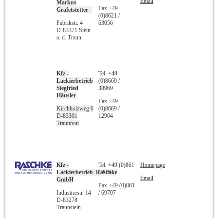
Email
Markus
Fax +49
Grafetstetter
(0)8621 /
Fabrikstr. 4
63056
D-83371 Stein
a. d. Traun
K
fz -
Tel. +49
Lackierbetrieb
(0)8669 /
Siegfried
38969
Häusler
Fax +49
Kirchholzweg 6
(0)8669 /
D-83301
12904
Traunreut
Kfz -
Tel. +49 (0)861
Homepage
Lackierbetrieb Raschke
/ 2052
Email
GmbH
Fax +49 (0)861
Industriestr. 14
/ 69707
D-83278
Traunstein