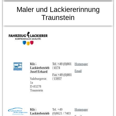
Maler und Lackiererinnung
Traunstein
Kfz -
Tel. +49 (0)861
Homepage
Lackierbetrieb
/ 4174
Email
Josef Erhard
Fax +49 (0)861
Salzburgerstr.
/ 15957
1a
D-83278
Traunstein
Kfz -
Tel. +49
Homepage
Lackierbetrieb
(0)8621 / 7403