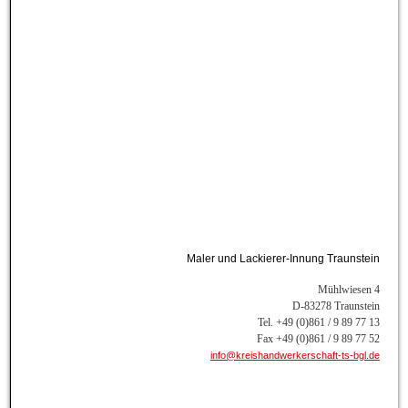
Maler und Lackierer-Innung Traunstein
Mühlwiesen 4
D-83278 Traunstein
Tel. +49 (0)861 / 9 89 77 13
Fax +49 (0)861 / 9 89 77 52
info@kreishandwerkerschaft-ts-bgl.de