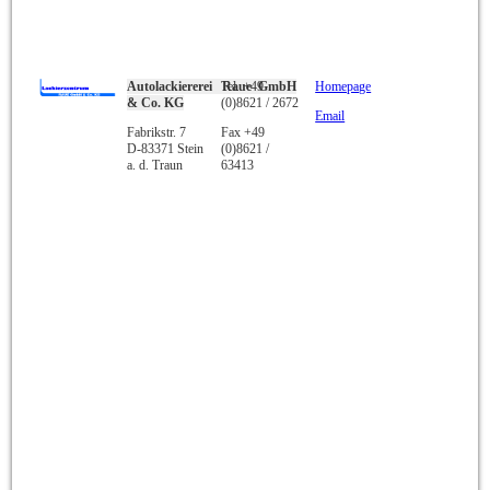
Autolackiererei Raue GmbH
Tel. +49
Homepage
& Co. KG
(0)8621 / 2672
Email
Fabrikstr. 7
Fax +49
D-83371 Stein
(0)8621 /
a. d. Traun
63413